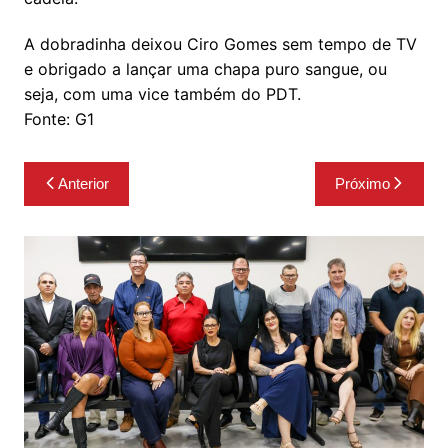
A dobradinha deixou Ciro Gomes sem tempo de TV
e obrigado a lançar uma chapa puro sangue, ou
seja, com uma vice também do PDT.
Fonte: G1
Navegação
Anterior
Próximo
de
Post