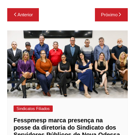
Navegação
Anterior
Próximo
de
Post
Sindicatos Filiados
Fesspmesp marca presença na
posse da diretoria do Sindicato dos
Servidores Públicos de Nova Odessa