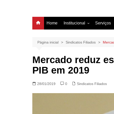
Home
Institucional
Serviços
História
Estrutura
Página inicial
Sindicatos Filiados
Mercad
Filiação
Mercado reduz est
Diretoria
PIB em 2019
28/01/2019
0
Sindicatos Filiados