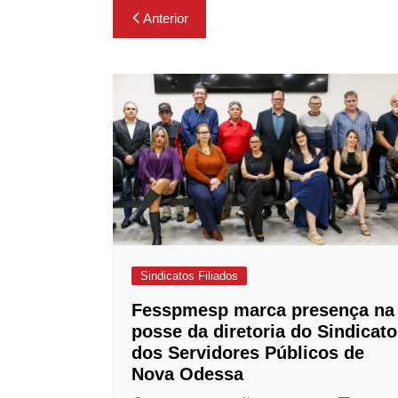
Navegação
Anterior
de
Post
Sindicatos Filiados
Fesspmesp marca presença na
posse da diretoria do Sindicato
dos Servidores Públicos de
Nova Odessa