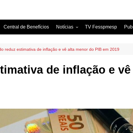
Central de Benefícios
Notícias
TV Fesspmesp
Pub
Sindicatos Filiados
Artigos
o reduz estimativa de inflação e vê alta menor do PIB em 2019
imativa de inflação e vê