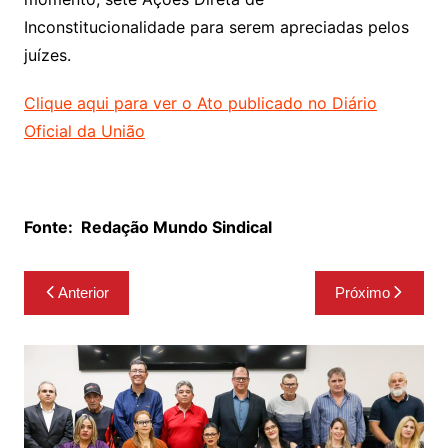
Inconstitucionalidade para serem apreciadas pelos
juízes.
Clique aqui para ver o Ato publicado no Diário
Oficial da União
Fonte:
Redação Mundo Sindical
Navegação
Anterior
Próximo
de
Post