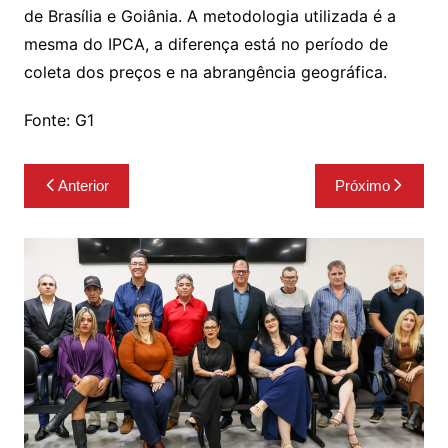
de Brasília e Goiânia. A metodologia utilizada é a
mesma do IPCA, a diferença está no período de
coleta dos preços e na abrangência geográfica.
Fonte: G1
Navegação
Anterior
Próximo
de
Post