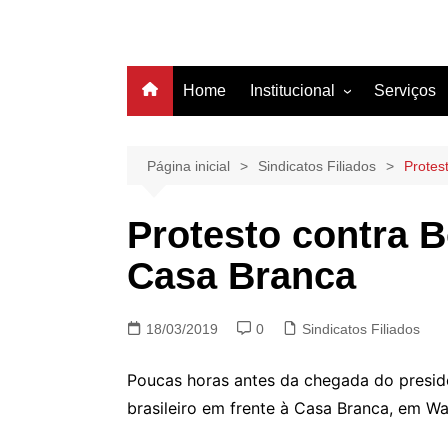
Home
Institucional
Serviços
História
Estrutura
Página inicial
Sindicatos Filiados
Protes
Filiação
Protesto contra 
Diretoria
Casa Branca
18/03/2019
0
Sindicatos Filiados
Poucas horas antes da chegada do preside
brasileiro em frente à Casa Branca, em Wa