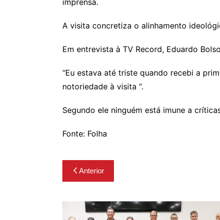
imprensa.
A visita concretiza o alinhamento ideoló
Em entrevista à TV Record, Eduardo Bolson
“Eu estava até triste quando recebi a prim
notoriedade à visita “.
Segundo ele ninguém está imune a crítica
Fonte: Folha
Navegação
Anterior
de
Post