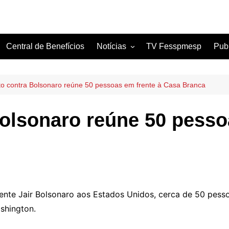
Central de Benefícios
Notícias
TV Fesspmesp
Pub
Sindicatos Filiados
Artigos
to contra Bolsonaro reúne 50 pessoas em frente à Casa Branca
Bolsonaro reúne 50 pesso
nte Jair Bolsonaro aos Estados Unidos, cerca de 50 pess
shington.