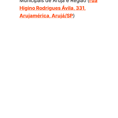
Municipais de Arujá e Região (
rua
Higino Rodrigues Ávila, 331,
Arujamérica, Arujá/SP
)