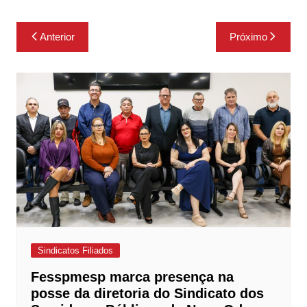
Navegação
Anterior
Próximo
de
Post
Sindicatos Filiados
Fesspmesp marca presença na
posse da diretoria do Sindicato dos