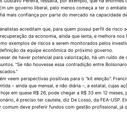
is Gustavo Pereira, ressalta, por exemplo, que há enormes
Em um governo liberal, pelo menos começa a ter o embate 
 há mais confiança por parte do mercado na capacidade d
analistas acreditam que, para quem possui perfil de risco 
recuperação da economia, ainda que lenta, e melhora nos 
Como exemplos de riscos a serem monitorados pelos investi
 definição da equipe econômica do próximo governo.
pesar de haver potencial para valorização, há um ruído d
untos. “Se não houvesse essa contradição entre Bolsonaro
scados.”
ém veem perspectivas positivas para o “kit eleição”. Fran
ntida – ainda que mensal, e não diária –, a estatal, cujas 
, hoje em quase R$ 26, pode chegar a R$ 33 em 12 meses, p
ário, é preciso ter cautela, diz De Losso, da FEA-USP. 
r comum deve preferir fundos com gestão profissional, já 