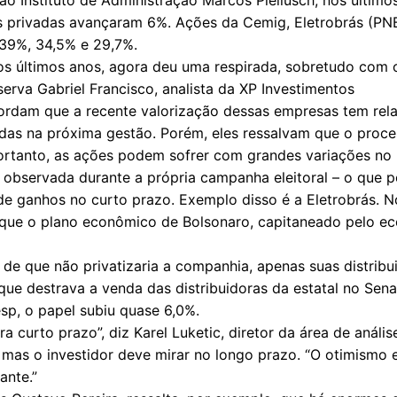
privadas avançaram 6%. Ações da Cemig, Eletrobrás (PNB),
 39%, 34,5% e 29,7%.
nos últimos anos, agora deu uma respirada, sobretudo com
serva Gabriel Francisco, analista da XP Investimentos
cordam que a recente valorização dessas empresas tem rel
zadas na próxima gestão. Porém, eles ressalvam que o proc
ortanto, as ações podem sofrer com grandes variações no 
ido observada durante a própria campanha eleitoral – o que
de ganhos no curto prazo. Exemplo disso é a Eletrobrás. No
á que o plano econômico de Bolsonaro, capitaneado pelo 
 de que não privatizaria a companhia, apenas suas distribu
i que destrava a venda das distribuidoras da estatal no Se
esp, o papel subiu quase 6,0%.
a curto prazo”, diz Karel Luketic, diretor da área de análi
mas o investidor deve mirar no longo prazo. “O otimismo 
ante.”