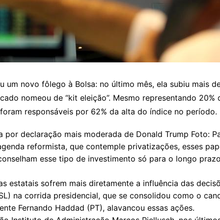
u um novo fôlego à Bolsa: no último mês, ela subiu mais d
rcado nomeou de “kit eleição”. Mesmo representando 20% 
 foram responsáveis por 62% da alta do índice no período.
da por declaração mais moderada de Donald Trump Foto: Pa
enda reformista, que contemple privatizações, esses pap
aconselham esse tipo de investimento só para o longo prazo
as estatais sofrem mais diretamente a influência das dec
PSL) na corrida presidencial, que se consolidou como o ca
nente Fernando Haddad (PT), alavancou essas ações.
 Instituto de Administração Marcos Piellusch, nos últimos 