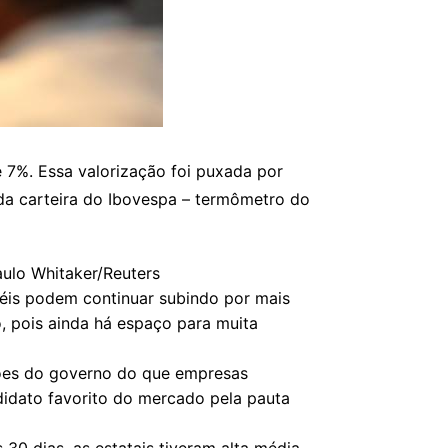
e 7%. Essa valorização foi puxada por
da carteira do Ibovespa – termômetro do
ulo Whitaker/Reuters
éis podem continuar subindo por mais
, pois ainda há espaço para muita
isões do governo do que empresas
ndidato favorito do mercado pela pauta
30 dias, as estatais tiveram alta média