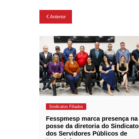
Navegação
Anterior
de
Post
Sindicatos Filiados
Fesspmesp marca presença na
posse da diretoria do Sindicato
dos Servidores Públicos de