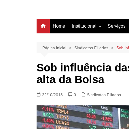
Home
Institucional
Serviços
História
Estrutura
Página inicial
Sindicatos Filiados
Sob in
Filiação
Sob influência da
Diretoria
alta da Bolsa
22/10/2018
0
Sindicatos Filiados