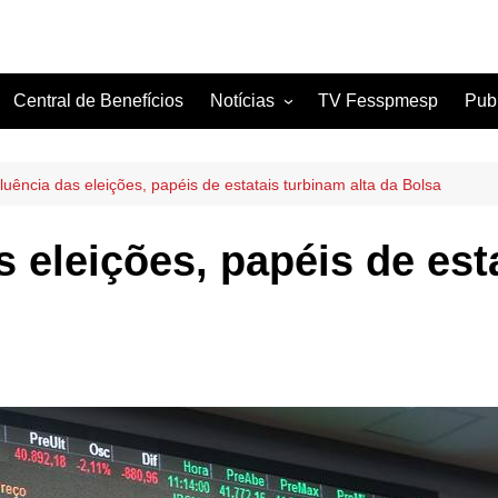
Central de Benefícios
Notícias
TV Fesspmesp
Pub
Sindicatos Filiados
Artigos
fluência das eleições, papéis de estatais turbinam alta da Bolsa
s eleições, papéis de est