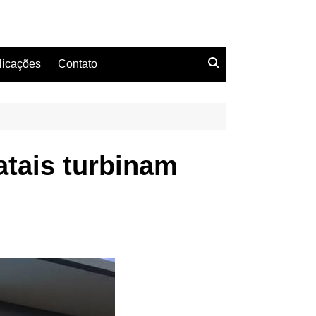
licações
Contato
atais turbinam