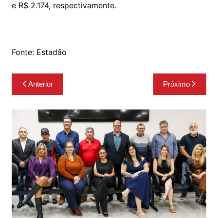
e R$ 2.174, respectivamente.
Fonte: Estadão
Navegação
Anterior
Próximo
de
Post