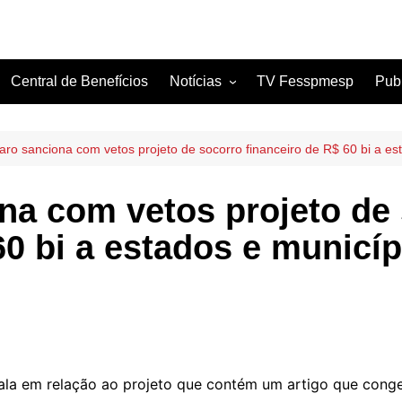
Central de Benefícios
Notícias
TV Fesspmesp
Pub
Sindicatos Filiados
Artigos
aro sanciona com vetos projeto de socorro financeiro de R$ 60 bi a es
na com vetos projeto de
60 bi a estados e municí
ala em relação ao projeto que contém um artigo que congel