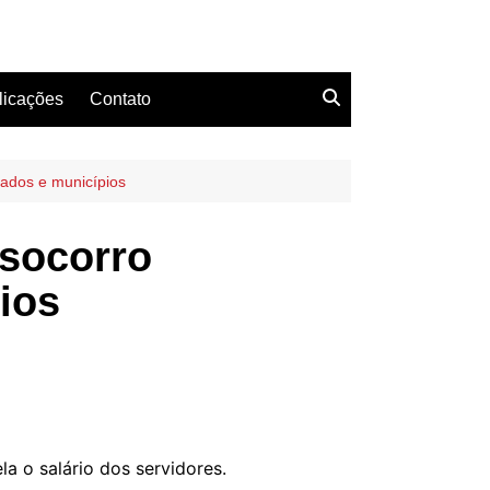
licações
Contato
tados e municípios
 socorro
pios
a o salário dos servidores.