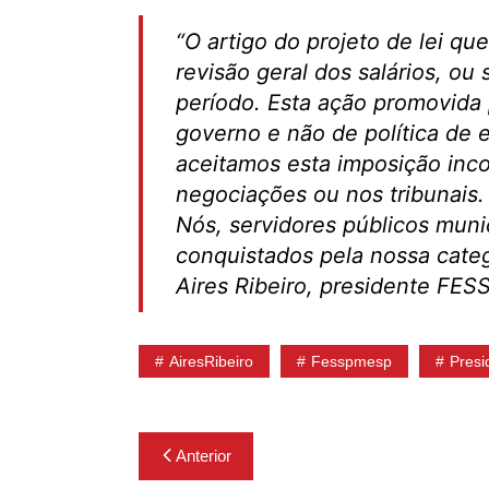
“O artigo do projeto de lei qu
revisão geral dos salários, ou
período. Esta ação promovida 
governo e não de política de
aceitamos esta imposição inc
negociações ou nos tribunais.
Nós, servidores públicos munic
conquistados pela nossa categ
Aires Ribeiro, presidente FE
AiresRibeiro
Fesspmesp
Presi
Navegação
Anterior