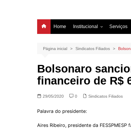
Home
Institucional
Serviços
História
Estrutura
Página inicial
Sindicatos Filiados
Bolson
Filiação
Bolsonaro sancio
Diretoria
financeiro de R$ 
29/05/2020
0
Sindicatos Filiados
Palavra do presidente:
Aires Ribeiro, presidente da FESSPMESP f