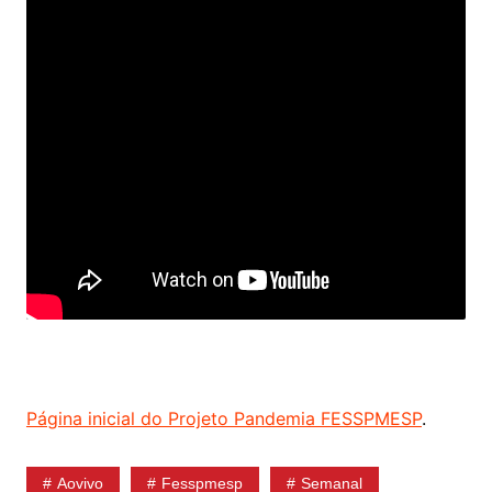
Página inicial do Projeto Pandemia FESSPMESP
.
Aovivo
Fesspmesp
Semanal