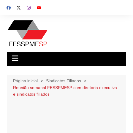
Ir
para
o
conteúdo
Página inicial
Sindicatos Filiados
Reunião semanal FESSPMESP com diretoria executiva
e sindicatos filiados