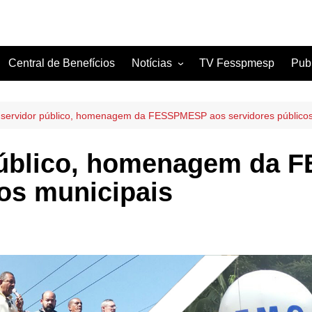
Central de Benefícios
Notícias
TV Fesspmesp
Pub
Sindicatos Filiados
Artigos
 servidor público, homenagem da FESSPMESP aos servidores públicos
 público, homenagem da
cos municipais