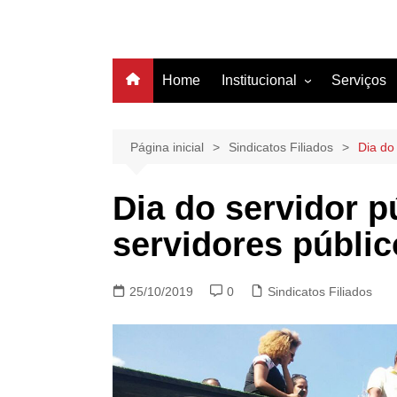
Home
Institucional
Serviços
História
Estrutura
Página inicial
Sindicatos Filiados
Dia do
Filiação
Dia do servidor
Diretoria
servidores públi
25/10/2019
0
Sindicatos Filiados