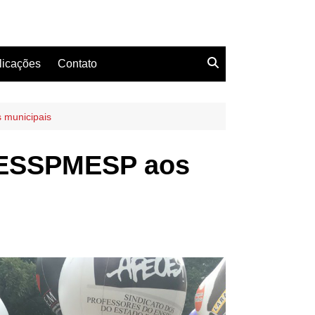
licações
Contato
 municipais
 FESSPMESP aos