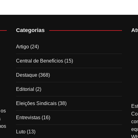
Categorias
At
Artigo
(24)
Central de Benefícios
(15)
Destaque
(368)
Editorial
(2)
Eleições Sindicais
(38)
Est
 os
Co
Entrevistas
(16)
à
co
mos
equ
Luto
(13)
Wh