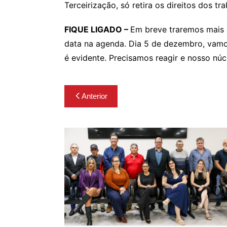
Terceirização, só retira os direitos dos tra
FIQUE LIGADO –
Em breve traremos mais 
data na agenda. Dia 5 de dezembro, vamo
é evidente. Precisamos reagir e nosso núcl
Navegação
Anterior
de
Post