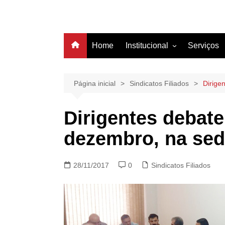
Home
Institucional
Serviços
História
Estrutura
Página inicial
Sindicatos Filiados
Dirige
Filiação
Dirigentes debate
Diretoria
dezembro, na sed
28/11/2017
0
Sindicatos Filiados