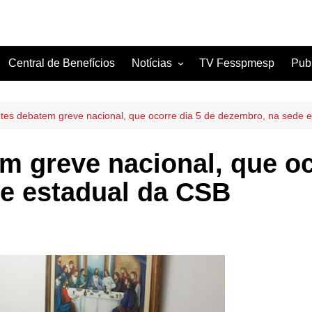
Central de Benefícios
Notícias
TV Fesspmesp
Pub
Sindicatos Filiados
Artigos
ntes debatem greve nacional, que ocorre dia 5 de dezembro, na sede 
m greve nacional, que oc
e estadual da CSB