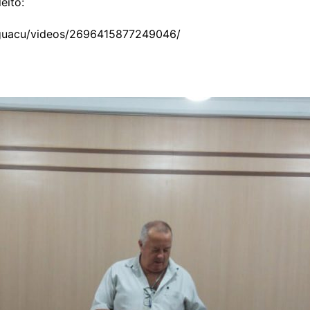
eito:
.guacu/videos/2696415877249046/