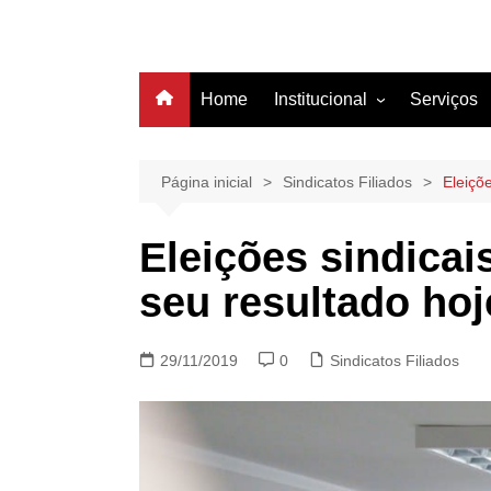
Home
Institucional
Serviços
História
Estrutura
Página inicial
Sindicatos Filiados
Eleiçõ
Filiação
Eleições sindica
Diretoria
seu resultado h
29/11/2019
0
Sindicatos Filiados