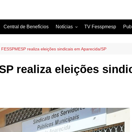
Central de Benefícios
Notícias
TV Fesspmesp
Pub
Sindicatos Filiados
Artigos
 FESSPMESP realiza eleições sindicais em Aparecida/SP
 realiza eleições sindi