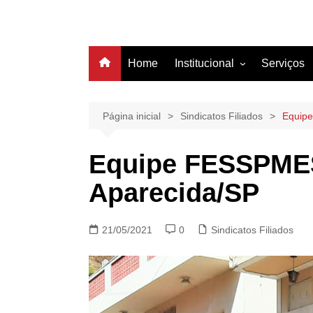
Home
Institucional
Serviços
História
Estrutura
Página inicial
Sindicatos Filiados
Equipe
Filiação
Equipe FESSPMESP
Diretoria
Aparecida/SP
21/05/2021
0
Sindicatos Filiados