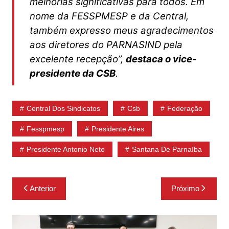
melhorias significativas para todos. Em
nome da FESSPMESP e da Central,
também expresso meus agradecimentos
aos diretores do PARNASIND pela
excelente recepção”,
destaca o vice-
presidente da CSB
.
Central Dos Sindicatos
Csb
Federação
Fesspmesp
Presidente Aires
Presidente Antonio Neto
Santana De Parnaíba
Navegação
Anterior
Próximo
de
Post