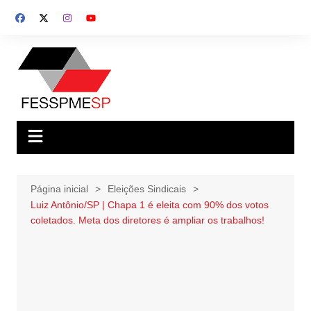
Ir
para
o
conteúdo
Página inicial
Eleições Sindicais
Luiz Antônio/SP | Chapa 1 é eleita com 90% dos votos
coletados. Meta dos diretores é ampliar os trabalhos!