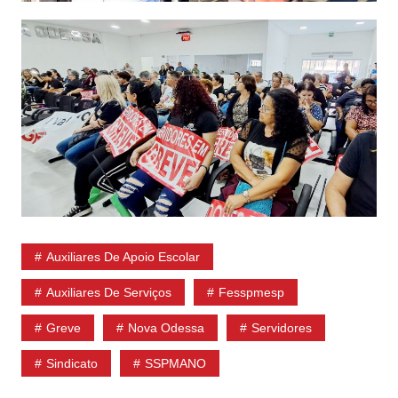
Auxiliares De Apoio Escolar
Auxiliares De Serviços
Fesspmesp
Greve
Nova Odessa
Servidores
Sindicato
SSPMANO