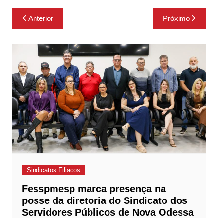
Navegação
Anterior
Próximo
de
Post
Sindicatos Filiados
Fesspmesp marca presença na
posse da diretoria do Sindicato dos
Servidores Públicos de Nova Odessa