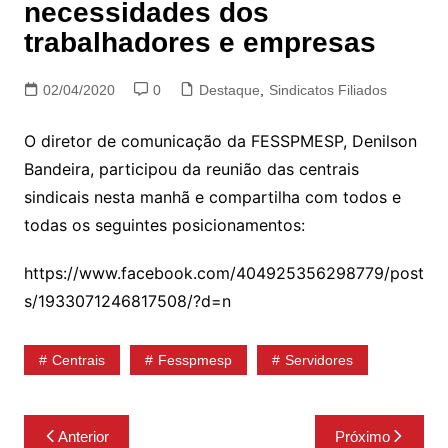
necessidades dos
trabalhadores e empresas
02/04/2020
0
Destaque
,
Sindicatos Filiados
O diretor de comunicação da FESSPMESP, Denilson
Bandeira, participou da reunião das centrais
sindicais nesta manhã e compartilha com todos e
todas os seguintes posicionamentos:
https://www.facebook.com/404925356298779/post
s/1933071246817508/?d=n
Centrais
Fesspmesp
Servidores
Navegação
Anterior
Próximo