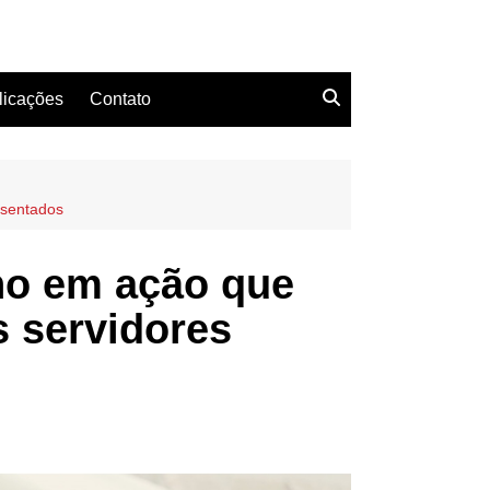
licações
Contato
esentados
ho em ação que
s servidores