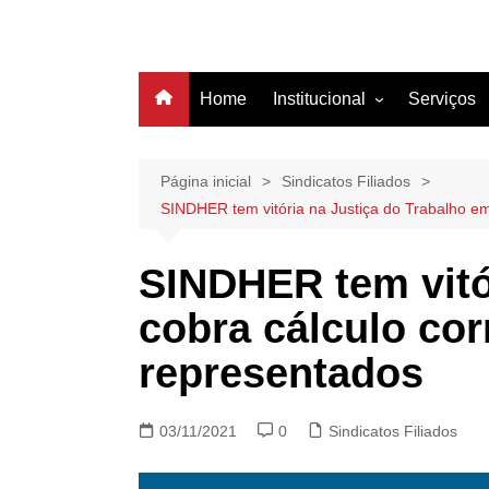
Home
Institucional
Serviços
História
Estrutura
Página inicial
Sindicatos Filiados
SINDHER tem vitória na Justiça do Trabalho em
Filiação
Diretoria
SINDHER tem vitó
cobra cálculo cor
representados
03/11/2021
0
Sindicatos Filiados