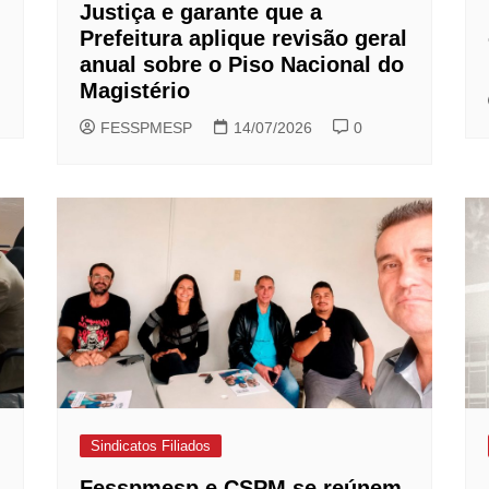
Justiça e garante que a
Prefeitura aplique revisão geral
anual sobre o Piso Nacional do
Magistério
FESSPMESP
14/07/2026
0
Sindicatos Filiados
Fesspmesp e CSPM se reúnem