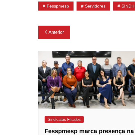
Fesspmesp
Servidores
SINDH
Navegação
Anterior
de
Post
Sindicatos Filiados
Fesspmesp marca presença na