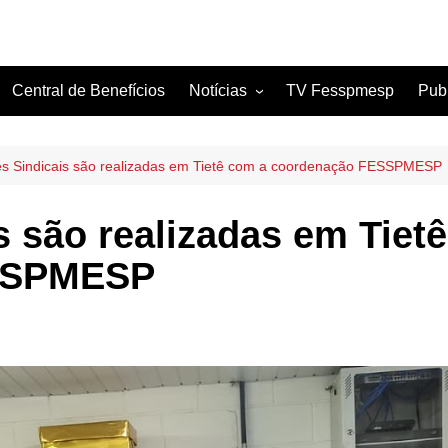
Central de Benefícios
Notícias
TV Fesspmesp
Pub
Sindicatos Filiados
Artigos
es Sindicais são realizadas em Tietê com a coordenação FESSPMESP
s são realizadas em Tiet
SSPMESP