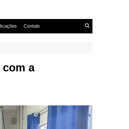
licações
Contato
ê com a