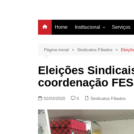
Home
Institucional
Serviços
História
Estrutura
Página inicial
Sindicatos Filiados
Eleiçõ
Filiação
Eleições Sindicai
Diretoria
coordenação FE
02/03/2020
0
Sindicatos Filiados